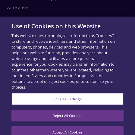
votre atelier
Use of Cookies on this Website
Suivez-nous !
This website uses technology -- referred to as "cookies" --
to store and receive identifiers and other information on
computers, phones, devices and web browsers. This
helps our website function, provides analytics about
website usage and facilitates a more personal
experience for you. Cookies may transfer information to
countries other than where you are located, including to
the United States and countries in Europe. Use the
buttons to accept or reject cookies, or to customize your
choices.
COPYRIGHT © SIDEXA 2026 - TOUS DROITS RÉSERVÉS.
MENTIONS
LÉGALES
-
CENTRE DE CONFIDENTIALITÉ
-
EXERCEZ VOS DROITS
-
Cookies Settings
COOKIE PREFERENCES
ACCUEIL
QUI SOMMES-NOUS ?
NOS PRODUITS
Reject All Cookies
BASE DE DONNÉES
RECRUTEMENT
ACTUALITÉS
CONTACT
Accept All Cookies
MON COMPTE
ACCÉDER À QAPTER