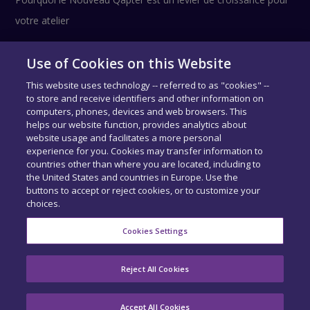
votre atelier
Use of Cookies on this Website
Suivez-nous !
This website uses technology -- referred to as "cookies" --
to store and receive identifiers and other information on
computers, phones, devices and web browsers. This
helps our website function, provides analytics about
website usage and facilitates a more personal
experience for you. Cookies may transfer information to
countries other than where you are located, including to
the United States and countries in Europe. Use the
buttons to accept or reject cookies, or to customize your
choices.
COPYRIGHT © SIDEXA 2026 - TOUS DROITS RÉSERVÉS.
MENTIONS
LÉGALES
-
CENTRE DE CONFIDENTIALITÉ
-
EXERCEZ VOS DROITS
-
Cookies Settings
COOKIE PREFERENCES
ACCUEIL
QUI SOMMES-NOUS ?
NOS PRODUITS
Reject All Cookies
BASE DE DONNÉES
RECRUTEMENT
ACTUALITÉS
CONTACT
Accept All Cookies
MON COMPTE
ACCÉDER À QAPTER