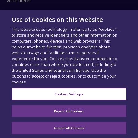
votre atelier
Use of Cookies on this Website
Suivez-nous !
This website uses technology -- referred to as "cookies" --
to store and receive identifiers and other information on
computers, phones, devices and web browsers. This
helps our website function, provides analytics about
website usage and facilitates a more personal
experience for you. Cookies may transfer information to
countries other than where you are located, including to
the United States and countries in Europe. Use the
buttons to accept or reject cookies, or to customize your
choices.
COPYRIGHT © SIDEXA 2026 - TOUS DROITS RÉSERVÉS.
MENTIONS
LÉGALES
-
CENTRE DE CONFIDENTIALITÉ
-
EXERCEZ VOS DROITS
-
Cookies Settings
COOKIE PREFERENCES
ACCUEIL
QUI SOMMES-NOUS ?
NOS PRODUITS
Reject All Cookies
BASE DE DONNÉES
RECRUTEMENT
ACTUALITÉS
CONTACT
Accept All Cookies
MON COMPTE
ACCÉDER À QAPTER