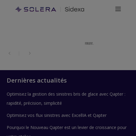
PREC.
SUIV.
Dernières actualités
Optimisez la gestion des sinistres bris de glace avec Qapter :
rapidité, précision, simplicité
Optimisez vos flux sinistres avec ExcellIA et Qapter
Pourquoi le Nouveau Qapter est un levier de croissance pour