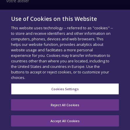
votre atelier
Use of Cookies on this Website
Suivez-nous !
This website uses technology -- referred to as "cookies" --
to store and receive identifiers and other information on
computers, phones, devices and web browsers. This
helps our website function, provides analytics about
website usage and facilitates a more personal
experience for you. Cookies may transfer information to
countries other than where you are located, including to
the United States and countries in Europe. Use the
buttons to accept or reject cookies, or to customize your
choices.
COPYRIGHT © SIDEXA 2026 - TOUS DROITS RÉSERVÉS.
MENTIONS
LÉGALES
-
CENTRE DE CONFIDENTIALITÉ
-
EXERCEZ VOS DROITS
-
Cookies Settings
COOKIE PREFERENCES
ACCUEIL
QUI SOMMES-NOUS ?
NOS PRODUITS
Reject All Cookies
BASE DE DONNÉES
RECRUTEMENT
ACTUALITÉS
CONTACT
Accept All Cookies
MON COMPTE
ACCÉDER À QAPTER