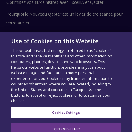
Optimisez vos flux sinistres avec ExcellIA et Qapter
Pourquoi le Nouveau Qapter est un levier de croissance pour
votre atelier
Use of Cookies on this Website
Suivez-nous !
This website uses technology -- referred to as "cookies" --
to store and receive identifiers and other information on
computers, phones, devices and web browsers. This
helps our website function, provides analytics about
website usage and facilitates a more personal
experience for you. Cookies may transfer information to
countries other than where you are located, including to
the United States and countries in Europe. Use the
buttons to accept or reject cookies, or to customize your
choices.
COPYRIGHT © SIDEXA 2026 - TOUS DROITS RÉSERVÉS.
MENTIONS
LÉGALES
-
CENTRE DE CONFIDENTIALITÉ
-
EXERCEZ VOS DROITS
-
Cookies Settings
COOKIE PREFERENCES
ACCUEIL
QUI SOMMES-NOUS ?
NOS PRODUITS
Reject All Cookies