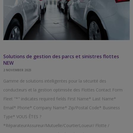
Solutions de gestion des parcs et sinistres flottes
NEW
2 NOVEMBER 2023
Gamme de solutions intelligentes pour la sécurité des
conducteurs et la gestion optimisée des Flottes Contact Form
Fleet "*" indicates required fields First Name* Last Name*
Email* Phone* Company Name* Zip/Postal Code* Business
Type* VOUS ÊTES ?
*RéparateurAssureur/Mutuelle/CourtierLoueur/ Flotte /