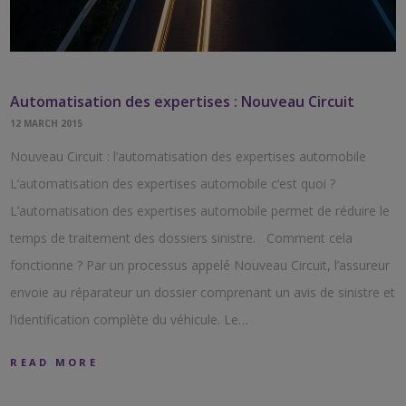
Automatisation des expertises : Nouveau Circuit
12 MARCH 2015
Nouveau Circuit : l’automatisation des expertises automobile
L’automatisation des expertises automobile c’est quoi ?
L’automatisation des expertises automobile permet de réduire le
temps de traitement des dossiers sinistre. Comment cela
fonctionne ? Par un processus appelé Nouveau Circuit, l’assureur
envoie au réparateur un dossier comprenant un avis de sinistre et
l’identification complète du véhicule. Le…
READ MORE