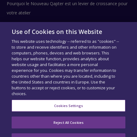
Pourquoi le Nouveau Qapter est un levier de croissance pour
votre atelier
Use of Cookies on this Website
Suivez-nous !
This website uses technology -- referred to as "cookies" --
to store and receive identifiers and other information on
computers, phones, devices and web browsers. This
helps our website function, provides analytics about
website usage and facilitates a more personal
experience for you. Cookies may transfer information to
countries other than where you are located, including to
the United States and countries in Europe. Use the
buttons to accept or reject cookies, or to customize your
choices.
COPYRIGHT © SIDEXA 2026 - TOUS DROITS RÉSERVÉS.
MENTIONS
LÉGALES
-
CENTRE DE CONFIDENTIALITÉ
-
EXERCEZ VOS DROITS
-
Cookies Settings
COOKIE PREFERENCES
ACCUEIL
QUI SOMMES-NOUS ?
NOS PRODUITS
Reject All Cookies
BASE DE DONNÉES
RECRUTEMENT
ACTUALITÉS
CONTACT